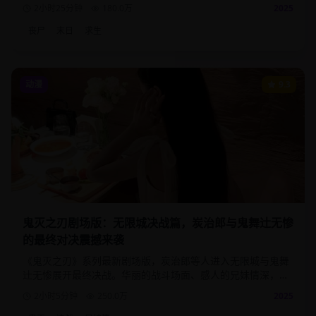
展现出的人性光辉与黑暗。
2小时25分钟
180.0
万
2025
丧尸
末日
求生
动漫
9.3
鬼灭之刃剧场版：无限城决战篇，炭治郎与鬼舞辻无惨
的最终对决震撼来袭
《鬼灭之刃》系列最新剧场版，炭治郎等人进入无限城与鬼舞
辻无惨展开最终决战。华丽的战斗场面、感人的兄妹情深，为
这部现象级动漫画下完美句号。
2小时5分钟
250.0
万
2025