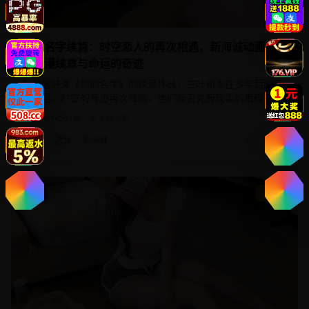
你的名字续篇：时空恋人的再次相遇，新海诚动画电影
的浪漫续章与命运的奇迹
新海诚导演《你的名字》的续篇作品，三叶和泷在多年后的再
次相遇。时空的奇迹再次降临，他们能否克服现实的阻碍，续
写这段跨越时空的浪漫爱情？
1小时45分钟
280.0
万
2025
时空
恋爱
新海诚
动漫
9.5