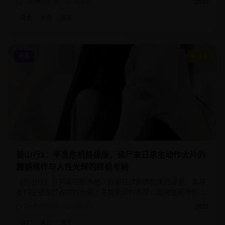
1小时55分钟
75.0
万
2025
青春
治愈
樱花
电影
8.9
釜山行3：半岛危机终极版，丧尸末日求生动作大片的
震撼续作与人性光辉的终极考验
《釜山行》系列第三部作品，故事延续前作的末日设定。幸存
者们在被丧尸占领的半岛上寻找最后的希望，面对生死考验时
展现出的人性光辉与黑暗。
2小时25分钟
180.0
万
2025
丧尸
末日
求生