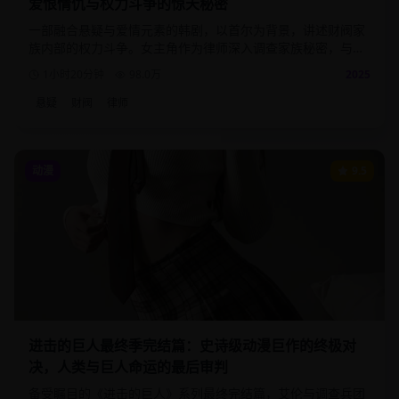
爱恨情仇与权力斗争的惊天秘密
一部融合悬疑与爱情元素的韩剧，以首尔为背景，讲述财阀家
族内部的权力斗争。女主角作为律师深入调查家族秘密，与神
秘男主角展开一段危险而浪漫的爱情。
1小时20分钟
98.0
万
2025
悬疑
财阀
律师
动漫
9.5
进击的巨人最终季完结篇：史诗级动漫巨作的终极对
决，人类与巨人命运的最后审判
备受瞩目的《进击的巨人》系列最终完结篇，艾伦与调查兵团