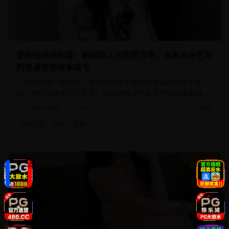
爱的迫降特别篇：朝韩恋人的甜蜜日常，玄彬与孙艺珍
的浪漫爱情故事续写
《爱的迫降》特别篇，尹世理和李正赫克服重重困难终于在一
起。他们的甜蜜日常生活，以及两国文化差异带来的温馨趣
事。
1小时40分钟
290.0
万
2025
朝韩恋情
甜蜜
玄彬
动漫
9.2