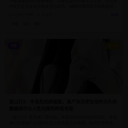
一部温暖治愈的青春电影，以樱花盛开的春天为背景，讲述高
中生们在毕业前夕的友情与初恋。细腻的情感描写和唯美的画
面，带给观众满满的青春回忆。
1小时55分钟
75.0
万
2025
青春
治愈
樱花
电影
8.9
釜山行3：半岛危机终极版，丧尸末日求生动作大片的
震撼续作与人性光辉的终极考验
《釜山行》系列第三部作品，故事延续前作的末日设定。幸存
者们在被丧尸占领的半岛上寻找最后的希望，面对生死考验时