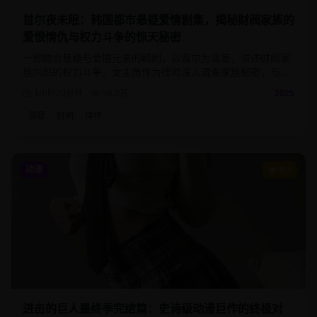
首尔夜未眠：韩国都市悬疑爱情剧集，揭秘财阀家族的
爱恨情仇与权力斗争的惊天秘密
一部融合悬疑与爱情元素的韩剧，以首尔为背景，讲述财阀家
族内部的权力斗争。女主角作为律师深入调查家族秘密，与神
秘男主角展开一段危险而浪漫的爱情。
1小时20分钟
98.0
万
2025
悬疑
财阀
律师
动漫
9.5
进击的巨人最终季完结篇：史诗级动漫巨作的终极对